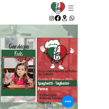
La Cantina
Cucina Italiana
36 anos servindo à sua mesa
Arroz com Polpetta ao Molho
de Tomate
Escolha 1 Massa e o Molho
Spaghetti - Taglierini -
Penne
Na Manteiga
Molho de Tomate com
Polpetta
Não tem Delivery